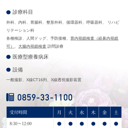
診療科目
外科、内科、胃腸科、整形外科、循環器科、呼吸器科、
リハビ
リテーション科
各種検診、人間ドッグ、予防接種、
胃内視鏡検査（経鼻内視鏡
可）
、
大腸内視鏡検査
訪問診療
医療型療養病床
設備
一般撮影、X線CT16列、X線透視撮影装置