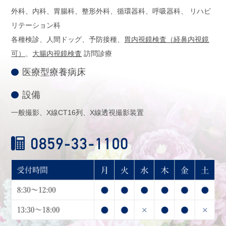
外科、内科、胃腸科、整形外科、循環器科、呼吸器科、
リハビ
リテーション科
各種検診、人間ドッグ、予防接種、
胃内視鏡検査（経鼻内視鏡
可）
、
大腸内視鏡検査
訪問診療
医療型療養病床
設備
一般撮影、X線CT16列、X線透視撮影装置